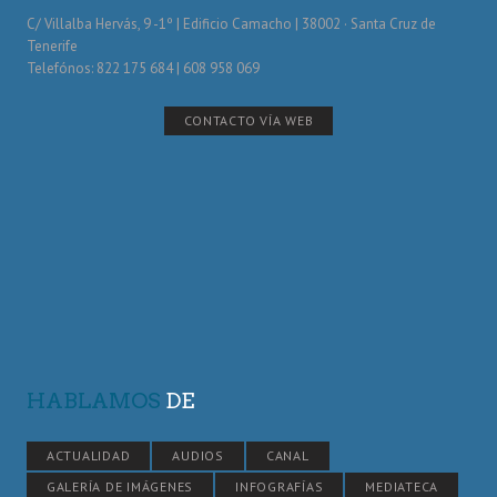
C/ Villalba Hervás, 9 -1º | Edificio Camacho | 38002 · Santa Cruz de
Tenerife
Telefónos: 822 175 684 | 608 958 069
CONTACTO VÍA WEB
HABLAMOS
DE
ACTUALIDAD
AUDIOS
CANAL
GALERÍA DE IMÁGENES
INFOGRAFÍAS
MEDIATECA