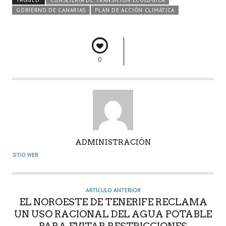
o
er
A
dI
pa
TAGGED:
CONSEJERÍA DE TRANSICIÓN ECOLÓGICA
GOBIERNO DE CANARIAS
PLAN DE ACCIÓN CLIMÁTICA
o
p
n
rti
k
p
r
0
A
ADMINISTRACIÓN
U
SITIO WEB
T
O
R
ARTÍCULO ANTERIOR
EL NOROESTE DE TENERIFE RECLAMA
UN USO RACIONAL DEL AGUA POTABLE