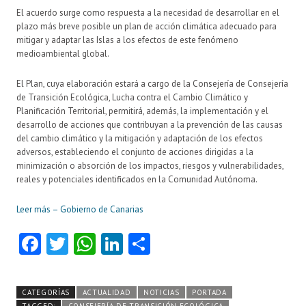
El acuerdo surge como respuesta a la necesidad de desarrollar en el
plazo más breve posible un plan de acción climática adecuado para
mitigar y adaptar las Islas a los efectos de este fenómeno
medioambiental global.
El Plan, cuya elaboración estará a cargo de la Consejería de Consejería
de Transición Ecológica, Lucha contra el Cambio Climático y
Planificación Territorial, permitirá, además, la implementación y el
desarrollo de acciones que contribuyan a la prevención de las causas
del cambio climático y la mitigación y adaptación de los efectos
adversos, estableciendo el conjunto de acciones dirigidas a la
minimización o absorción de los impactos, riesgos y vulnerabilidades,
reales y potenciales identificados en la Comunidad Autónoma.
Leer más – Gobierno de Canarias
Fa
T
W
Li
C
ce
w
ha
nk
o
b
itt
ts
e
m
CATEGORÍAS
ACTUALIDAD
NOTICIAS
PORTADA