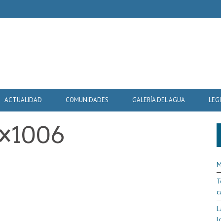
ACTUALIDAD
COMUNIDADES
GALERÍA DEL AGUA
LEG
0×1006
5
M
T
c
L
l