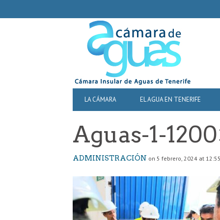
SECONDARY
NAVIGATION
PRIMARY
LA CÁMARA
EL AGUA EN TENERIFE
NAVIGATION
Aguas-1-120
ADMINISTRACIÓN
on 5 febrero, 2024 at 12:5