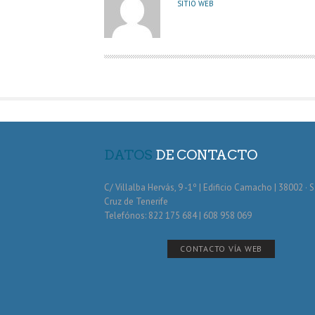
U
SITIO WEB
T
O
R
DATOS
DE CONTACTO
C/ Villalba Hervás, 9 -1º | Edificio Camacho | 38002 · 
Cruz de Tenerife
Telefónos: 822 175 684 | 608 958 069
CONTACTO VÍA WEB