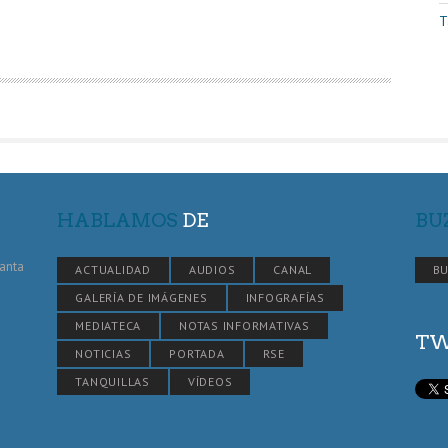
T
HABLAMOS
DE
BU
Santa
ACTUALIDAD
AUDIOS
CANAL
BU
GALERÍA DE IMÁGENES
INFOGRAFÍAS
MEDIATECA
NOTAS INFORMATIVAS
TW
NOTICIAS
PORTADA
RSE
TANQUILLAS
VÍDEOS