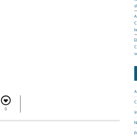
d
A
C
t
E
C
s
A
C
0
I
N
P