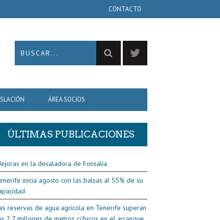
CONTACTO
ISLACIÓN
ÁREA SOCIOS
ÚLTIMAS PUBLICACIONES
ejoras en la desaladora de Fonsalía
enerife inicia agosto con las balsas al 55% de su
apacidad
as reservas de agua agrícola en Tenerife superan
os 2,7 millones de metros cúbicos en el arranque