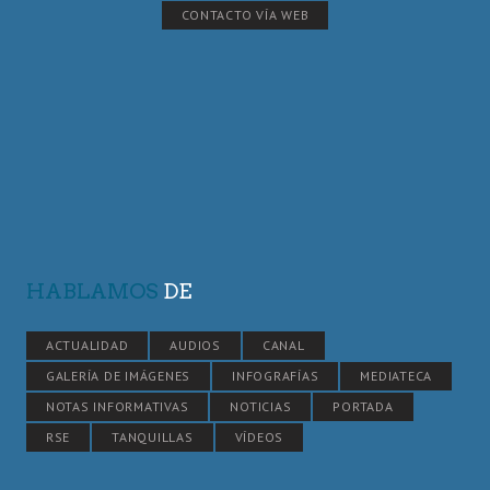
CONTACTO VÍA WEB
HABLAMOS
DE
ACTUALIDAD
AUDIOS
CANAL
GALERÍA DE IMÁGENES
INFOGRAFÍAS
MEDIATECA
NOTAS INFORMATIVAS
NOTICIAS
PORTADA
RSE
TANQUILLAS
VÍDEOS