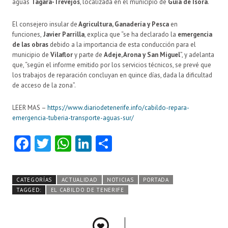
aguas
Tágara-Trevejos
, localizada en el municipio de
Guía de Isora
.
El consejero insular de
Agricultura, Ganadería y Pesca
en
funciones,
Javier Parrilla
, explica que “se ha declarado la
emergencia
de las obras
debido a la importancia de esta conducción para el
municipio de
Vilaflor
y parte de
Adeje, Arona y San Miguel
”, y adelanta
que, “según el informe emitido por los servicios técnicos, se prevé que
los trabajos de reparación concluyan en quince días, dada la dificultad
de acceso de la zona”.
LEER MAS –
https://www.diariodetenerife.info/cabildo-repara-
emergencia-tuberia-transporte-aguas-sur/
Fa
T
W
Li
C
ce
w
ha
nk
o
b
itt
ts
e
m
CATEGORÍAS
ACTUALIDAD
NOTICIAS
PORTADA
o
er
A
dI
pa
TAGGED:
EL CABILDO DE TENERIFE
o
p
n
rti
k
p
r