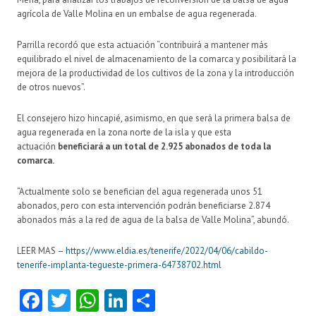
agrícola de Valle Molina en un embalse de agua regenerada.
Parrilla recordó que esta actuación “contribuirá a mantener más
equilibrado el nivel de almacenamiento de la comarca y posibilitará la
mejora de la productividad de los cultivos de la zona y la introducción
de otros nuevos”.
El consejero hizo hincapié, asimismo, en que será la primera balsa de
agua regenerada en la zona norte de la isla y que esta
actuación
beneficiará a un total de 2.925 abonados de toda la
comarca.
“Actualmente solo se benefician del agua regenerada unos 51
abonados, pero con esta intervención podrán beneficiarse 2.874
abonados más a la red de agua de la balsa de Valle Molina”, abundó.
LEER MAS –
https://www.eldia.es/tenerife/2022/04/06/cabildo-
tenerife-implanta-tegueste-primera-64738702.html
Fa
T
W
Li
C