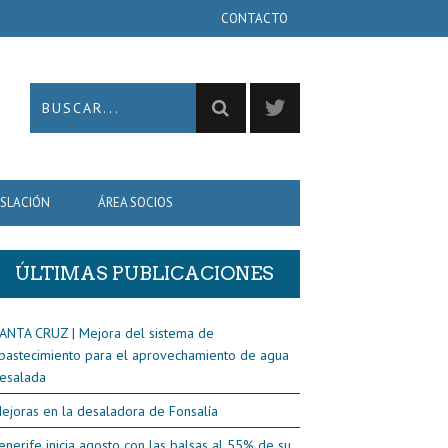
CONTACTO
ISLACIÓN
ÁREA SOCIOS
ÚLTIMAS PUBLICACIONES
ANTA CRUZ | Mejora del sistema de
bastecimiento para el aprovechamiento de agua
esalada
ejoras en la desaladora de Fonsalía
enerife inicia agosto con las balsas al 55% de su