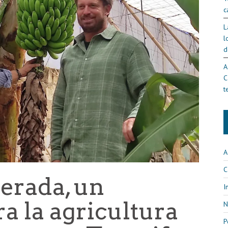
c
L
l
d
A
C
t
A
C
erada, un
I
ra la agricultura
N
P