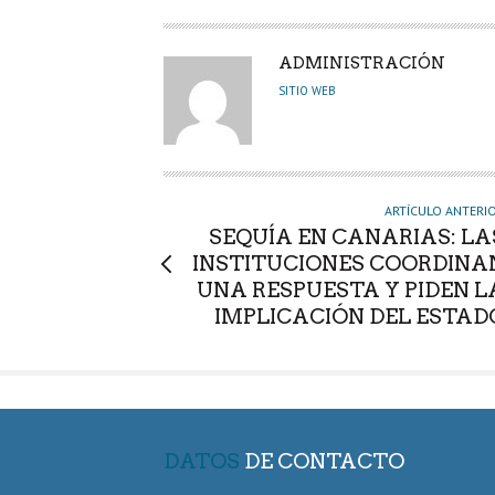
A
ADMINISTRACIÓN
U
SITIO WEB
T
O
R
ARTÍCULO ANTERI
SEQUÍA EN CANARIAS: LA
INSTITUCIONES COORDINA
UNA RESPUESTA Y PIDEN L
IMPLICACIÓN DEL ESTAD
DATOS
DE CONTACTO