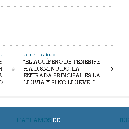
OR
SIGUIENTE ARTÍCULO
S
"EL ACUÍFERO DE TENERIFE
N
HA DISMINUIDO. LA
A
ENTRADA PRINCIPAL ES LA
O
LLUVIA Y SI NO LLUEVE..."
HABLAMOS
DE
BU