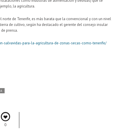
nstalaciones como industrias de alimentación y bebidas) que se
jemplo, la agricultura.
 norte de Tenerife, es más barata que la convencional y con un nivel
ierra de cultivo, según ha destacado el gerente del consejo insular
a de prensa.
n-salvavidas-para-la-agricultura-de-zonas-secas-como-tenerife/
DA
0