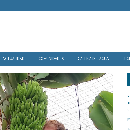
ACTUALIDAD
COMUNIDADES
GALERÍA DEL AGUA
LEG
S
a
d
M
T