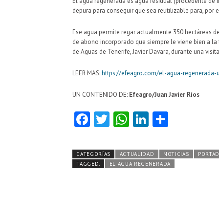
El agua regenerada es agua residual (procedente de i
depura para conseguir que sea reutilizable para, por e
Ese agua permite regar actualmente 350 hectáreas del
de abono incorporado que siempre le viene bien a la t
de Aguas de Tenerife, Javier Davara, durante una visit
LEER MAS:
https://efeagro.com/el-agua-regenerada-u
UN CONTENIDO DE:
Efeagro/Juan Javier Ríos
Fa
T
W
Li
C
ce
w
ha
nk
o
b
itt
ts
e
m
CATEGORÍAS
ACTUALIDAD
NOTICIAS
PORTA
o
er
A
dI
pa
TAGGED:
EL AGUA REGENERADA
o
p
n
rti
k
p
r