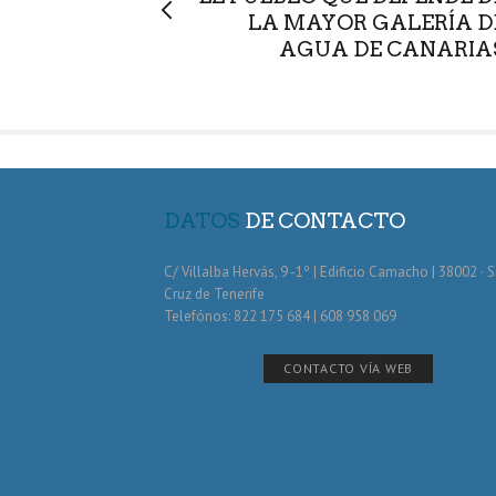
LA MAYOR GALERÍA D
AGUA DE CANARIA
DATOS
DE CONTACTO
C/ Villalba Hervás, 9 -1º | Edificio Camacho | 38002 · 
Cruz de Tenerife
Telefónos: 822 175 684 | 608 958 069
CONTACTO VÍA WEB