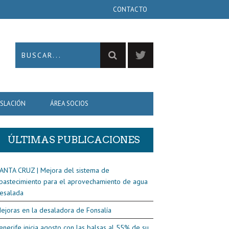
CONTACTO
ISLACIÓN
ÁREA SOCIOS
ÚLTIMAS PUBLICACIONES
ANTA CRUZ | Mejora del sistema de
bastecimiento para el aprovechamiento de agua
esalada
ejoras en la desaladora de Fonsalía
enerife inicia agosto con las balsas al 55% de su