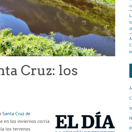
c
L
l
d
A
C
t
nta Cruz: los
A
C
I
en
Santa Cruz de
N
e en los inviernos corría
P
lla los terrenos