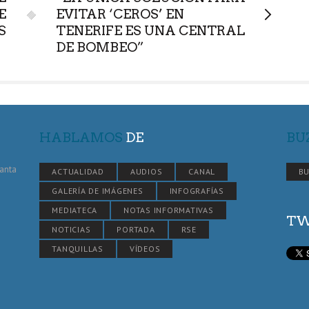
E
EVITAR ‘CEROS’ EN
S
TENERIFE ES UNA CENTRAL
DE BOMBEO”
HABLAMOS
DE
BU
Santa
ACTUALIDAD
AUDIOS
CANAL
BU
GALERÍA DE IMÁGENES
INFOGRAFÍAS
MEDIATECA
NOTAS INFORMATIVAS
TW
NOTICIAS
PORTADA
RSE
TANQUILLAS
VÍDEOS