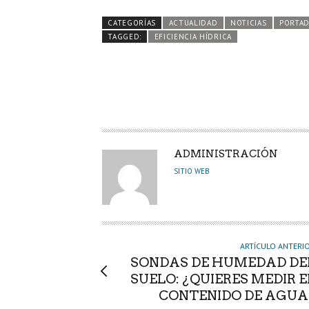
b
itt
ts
e
m
CATEGORÍAS
ACTUALIDAD
NOTICIAS
PORTA
o
er
A
dI
pa
TAGGED:
EFICIENCIA HÍDRICA
o
p
n
rti
k
p
r
A
ADMINISTRACIÓN
U
SITIO WEB
T
O
R
ARTÍCULO ANTERI
SONDAS DE HUMEDAD DE
SUELO: ¿QUIERES MEDIR E
CONTENIDO DE AGUA