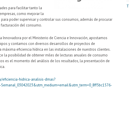
T
des para facilitar tanto la
s empresas, como mejorar la
s para poder supervisar y controlar sus consumos, además de procurar
 facturación del consumo.
Innovadora por el Ministerio de Ciencia e Innovación, apostamos
uipos y contamos con diversos desarrollos de proyectos de
la máxima eficiencia hídrica en las instalaciones de nuestros clientes.
rece la posibilidad de obtener miles de lecturas anuales de consumo
tos es el momento del análisis de los resultados, la presentación de
ica.
/eficiencia-hidrica-analisis-dmas?
e-Semanal_03042023&utm_medium=email&utm_term=0_8ff5bc1576-