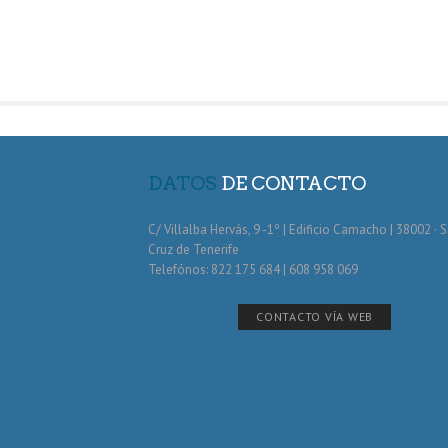
DATOS
DE CONTACTO
C/ Villalba Hervás, 9 -1º | Edificio Camacho | 38002 · 
Cruz de Tenerife
Telefónos: 822 175 684 | 608 958 069
CONTACTO VÍA WEB