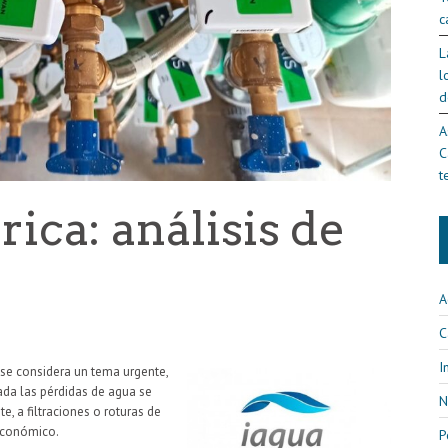
c
L
l
d
A
C
t
rica: análisis de
A
C
I
 se considera un tema urgente,
ada las pérdidas de agua se
N
, a filtraciones o roturas de
 económico.
P