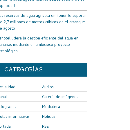
apacidad
as reservas de agua agrícola en Tenerife superan
os 2,7 millones de metros cúbicos en el arranque
e agosto
shotel lidera la gestión eficiente del agua en
anarias mediante un ambicioso proyecto
ecnológico
CATEGORÍAS
ctualidad
Audios
anal
Galería de imágenes
nfografías
Mediateca
otas informativas
Noticias
ortada
RSE