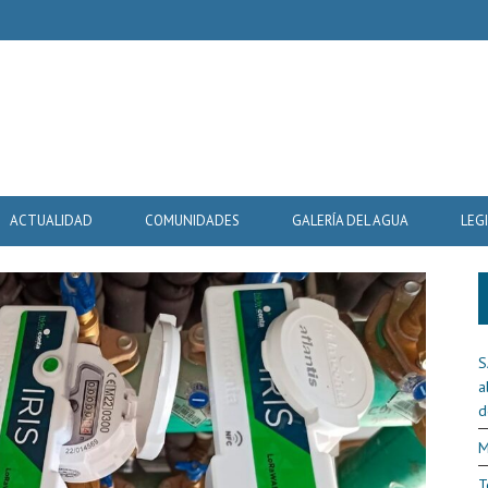
ACTUALIDAD
COMUNIDADES
GALERÍA DEL AGUA
LEG
S
a
d
M
T