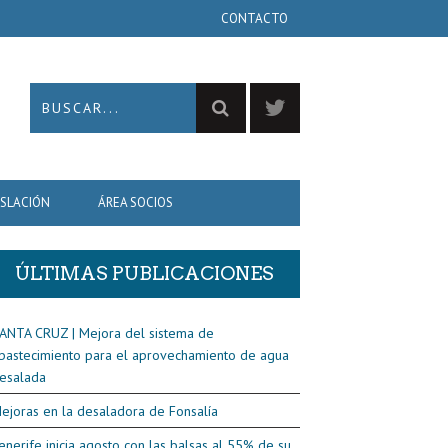
CONTACTO
ISLACIÓN
ÁREA SOCIOS
ÚLTIMAS PUBLICACIONES
ANTA CRUZ | Mejora del sistema de
bastecimiento para el aprovechamiento de agua
esalada
ejoras en la desaladora de Fonsalía
enerife inicia agosto con las balsas al 55% de su