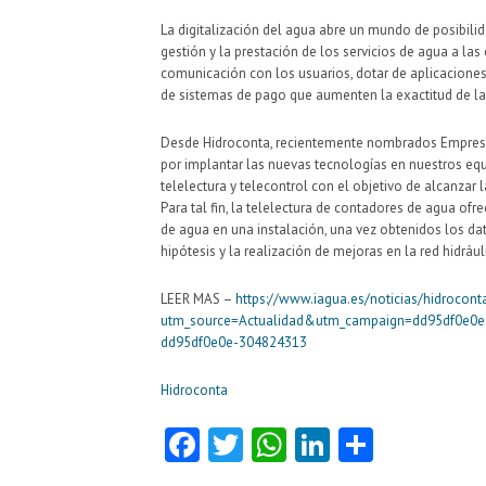
La digitalización del agua abre un mundo de posibilida
gestión y la prestación de los servicios de agua a la
comunicación con los usuarios, dotar de aplicacione
de sistemas de pago que aumenten la exactitud de la
Desde Hidroconta, recientemente nombrados Empresa 
por implantar las nuevas tecnologías en nuestros eq
telelectura y telecontrol con el objetivo de alcanzar 
Para tal fin, la telelectura de contadores de agua of
de agua en una instalación, una vez obtenidos los da
hipótesis y la realización de mejoras en la red hidrául
LEER MAS –
https://www.iagua.es/noticias/hidroconta
utm_source=Actualidad&utm_campaign=dd95df0e0
dd95df0e0e-304824313
Hidroconta
Fa
T
W
Li
C
ce
w
ha
nk
o