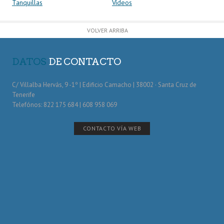
Tanquillas
Vídeos
VOLVER ARRIBA
DATOS
DE CONTACTO
C/ Villalba Hervás, 9 -1º | Edificio Camacho | 38002 · Santa Cruz de
Tenerife
Telefónos: 822 175 684 | 608 958 069
CONTACTO VÍA WEB