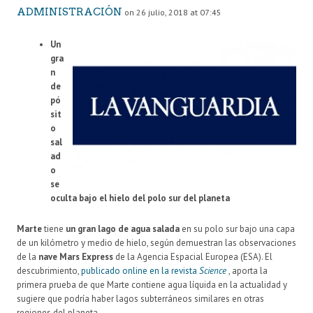
ADMINISTRACIÓN
on 26 julio, 2018 at 07:45
Un
gra
n
de
pó
sit
o
sal
ad
o
se
oculta bajo el hielo del polo sur del planeta
Marte
tiene
un gran lago de agua salada
en su polo sur bajo una capa
de un kilómetro y medio de hielo, según demuestran las observaciones
de la
nave Mars Express
de la Agencia Espacial Europea (ESA). El
descubrimiento,
publicado online en la revista
Science
, aporta la
primera prueba de que Marte contiene agua líquida en la actualidad y
sugiere que podría haber lagos subterráneos similares en otras
regiones del planeta.