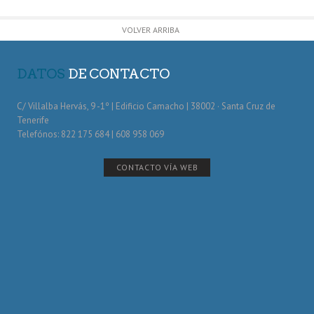
VOLVER ARRIBA
DATOS
DE CONTACTO
C/ Villalba Hervás, 9 -1º | Edificio Camacho | 38002 · Santa Cruz de
Tenerife
Telefónos: 822 175 684 | 608 958 069
CONTACTO VÍA WEB