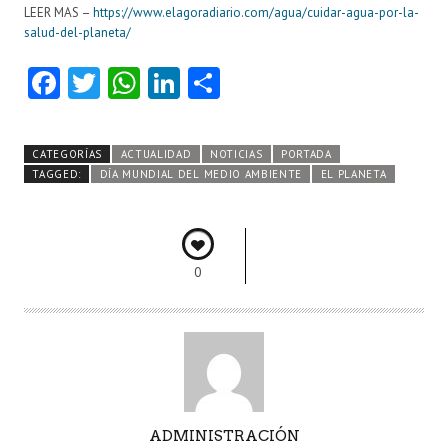
LEER MAS –
https://www.elagoradiario.com/agua/cuidar-agua-por-la-
salud-del-planeta/
Fa
T
W
Li
C
ce
w
ha
nk
o
b
itt
ts
e
m
CATEGORÍAS
ACTUALIDAD
NOTICIAS
PORTADA
o
er
A
dI
pa
TAGGED:
DÍA MUNDIAL DEL MEDIO AMBIENTE
EL PLANETA
o
p
n
rti
k
p
r
0
A
ADMINISTRACIÓN