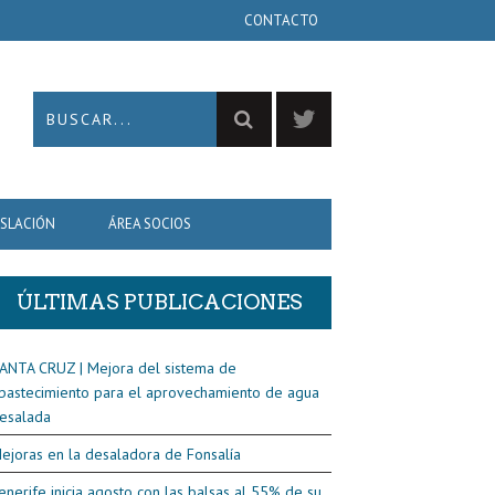
CONTACTO
ISLACIÓN
ÁREA SOCIOS
ÚLTIMAS PUBLICACIONES
ANTA CRUZ | Mejora del sistema de
bastecimiento para el aprovechamiento de agua
esalada
ejoras en la desaladora de Fonsalía
enerife inicia agosto con las balsas al 55% de su