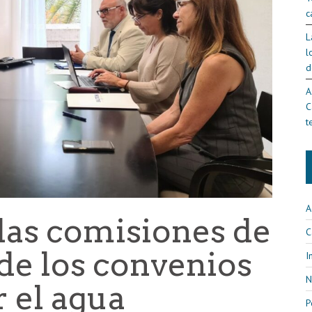
c
L
l
d
A
C
t
A
las comisiones de
C
de los convenios
I
N
 el agua
P