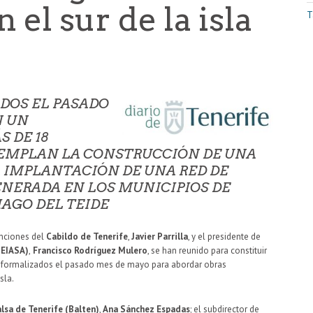
el sur de la isla
T
DOS EL PASADO
N UN
 DE 18
TEMPLAN LA CONSTRUCCIÓN DE UNA
LA IMPLANTACIÓN DE UNA RED DE
ENERADA EN LOS MUNICIPIOS DE
TIAGO DEL TEIDE
nciones del
Cabildo de Tenerife
,
Javier Parrilla
, y el presidente de
SEIASA)
,
Francisco Rodríguez Mulero
, se han reunido para constituir
 formalizados el pasado mes de mayo para abordar obras
sla.
lsa de Tenerife (Balten)
,
Ana Sánchez Espadas
; el subdirector de