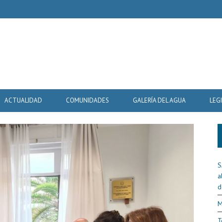
ACTUALIDAD
COMUNIDADES
GALERÍA DEL AGUA
LEG
S
a
d
M
T