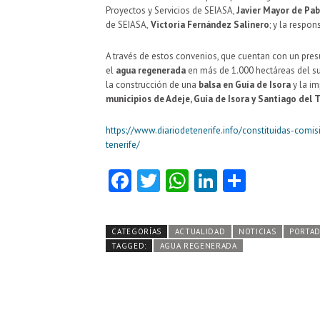
Proyectos y Servicios de SEIASA,
Javier Mayor de Pab
de SEIASA,
Victoria Fernández Salinero
; y la respon
A través de estos convenios, que cuentan con un pre
el
agua regenerada
en más de 1.000 hectáreas del sur
la construcción de una
balsa en Guía de Isora
y la i
municipios de Adeje, Guía de Isora y Santiago del 
https://www.diariodetenerife.info/constituidas-com
tenerife/
Fa
T
W
Li
C
ce
w
ha
nk
o
b
itt
ts
e
m
CATEGORÍAS
ACTUALIDAD
NOTICIAS
PORTA
o
er
A
dI
pa
TAGGED:
AGUA REGENERADA
o
p
n
rti
k
p
r