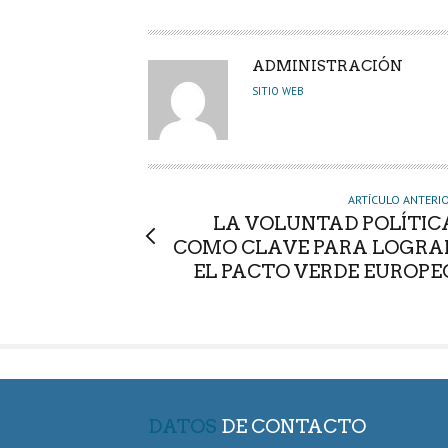
A
ADMINISTRACIÓN
U
SITIO WEB
T
O
R
ARTÍCULO ANTERI
LA VOLUNTAD POLÍTIC
COMO CLAVE PARA LOGRA
EL PACTO VERDE EUROPE
DATOS
DE CONTACTO