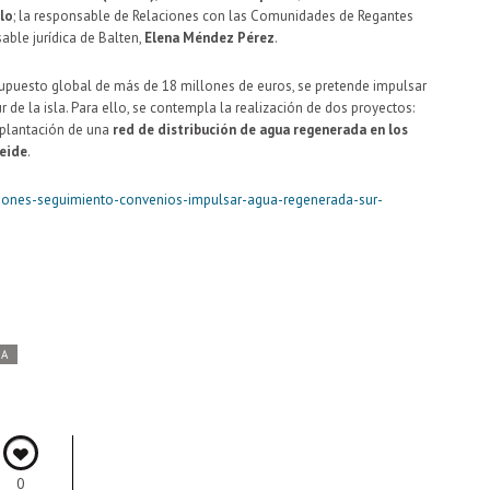
lo
; la responsable de Relaciones con las Comunidades de Regantes
sable jurídica de Balten,
Elena Méndez Pérez
.
supuesto global de más de 18 millones de euros, se pretende impulsar
 de la isla. Para ello, se contempla la realización de dos proyectos:
mplantación de una
red de distribución de agua regenerada en los
Teide
.
isiones-seguimiento-convenios-impulsar-agua-regenerada-sur-
DA
0