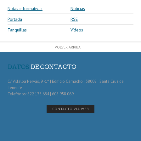
Notas informativas
Noticias
Portada
RSE
Tanquillas
Vídeos
VOLVER ARRIBA
DATOS
DE CONTACTO
C/ Villalba Hervás, 9 -1º | Edificio Camacho | 38002 · Santa Cruz de
Tenerife
Telefónos: 822 175 684 | 608 958 069
CONTACTO VÍA WEB