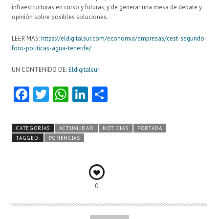
infraestructuras en curso y futuras, y de generar una mesa de debate y
opinión sobre posibles soluciones.
LEER MAS:
https://eldigitalsur.com/economia/empresas/cest-segundo-
foro-politicas-agua-tenerife/
UN CONTENIDO DE:
Eldigitalsur
Fa
T
W
Li
C
ce
w
ha
nk
o
b
itt
ts
e
m
CATEGORÍAS
ACTUALIDAD
NOTICIAS
PORTADA
o
er
A
dI
pa
TAGGED:
PONENCIAS
o
p
n
rti
k
p
r
0