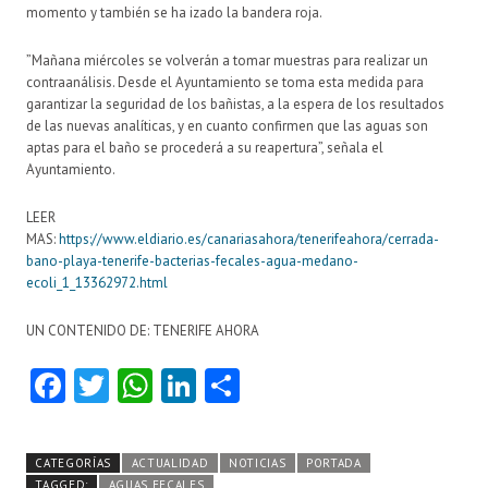
momento y también se ha izado la bandera roja.
”Mañana miércoles se volverán a tomar muestras para realizar un
contraanálisis. Desde el Ayuntamiento se toma esta medida para
garantizar la seguridad de los bañistas, a la espera de los resultados
de las nuevas analíticas, y en cuanto confirmen que las aguas son
aptas para el baño se procederá a su reapertura”, señala el
Ayuntamiento.
LEER
MAS:
https://www.eldiario.es/canariasahora/tenerifeahora/cerrada-
bano-playa-tenerife-bacterias-fecales-agua-medano-
ecoli_1_13362972.html
UN CONTENIDO DE: TENERIFE AHORA
Fa
T
W
Li
C
ce
w
ha
nk
o
b
itt
ts
e
m
CATEGORÍAS
ACTUALIDAD
NOTICIAS
PORTADA
TAGGED:
AGUAS FECALES