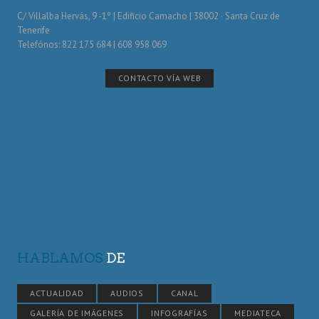
C/ Villalba Hervás, 9 -1º | Edificio Camacho | 38002 · Santa Cruz de
Tenerife
Telefónos: 822 175 684 | 608 958 069
CONTACTO VÍA WEB
HABLAMOS
DE
ACTUALIDAD
AUDIOS
CANAL
GALERÍA DE IMÁGENES
INFOGRAFÍAS
MEDIATECA