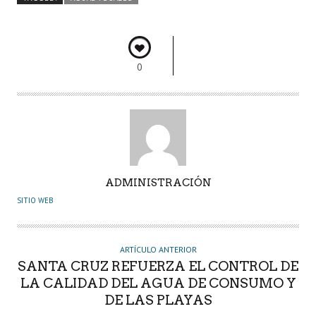
o
er
A
dI
pa
o
p
n
rti
k
p
r
0
A
ADMINISTRACIÓN
U
SITIO WEB
T
O
R
ARTÍCULO ANTERIOR
SANTA CRUZ REFUERZA EL CONTROL DE
LA CALIDAD DEL AGUA DE CONSUMO Y
DE LAS PLAYAS