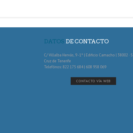
DATOS
DE CONTACTO
C/ Villalba Hervás, 9 -1º | Edificio Camacho | 38002 · 
Cruz de Tenerife
Telefónos: 822 175 684 | 608 958 069
CONTACTO VÍA WEB