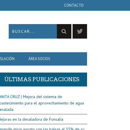
CONTACTO
ISLACIÓN
ÁREA SOCIOS
ÚLTIMAS PUBLICACIONES
ANTA CRUZ | Mejora del sistema de
bastecimiento para el aprovechamiento de agua
esalada
ejoras en la desaladora de Fonsalía
enerife inicia agosto con las balsas al 55% de su