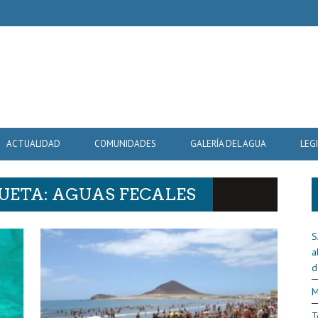
ACTUALIDAD
COMUNIDADES
GALERÍA DEL AGUA
LEG
UETA: AGUAS FECALES
S
a
d
M
T