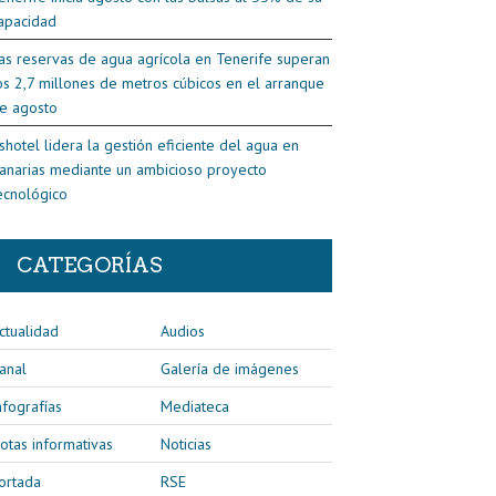
apacidad
as reservas de agua agrícola en Tenerife superan
os 2,7 millones de metros cúbicos en el arranque
e agosto
shotel lidera la gestión eficiente del agua en
anarias mediante un ambicioso proyecto
ecnológico
CATEGORÍAS
ctualidad
Audios
anal
Galería de imágenes
nfografías
Mediateca
otas informativas
Noticias
ortada
RSE