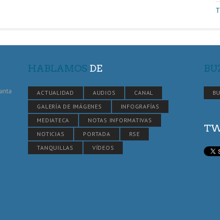
T
HABLAMOS
DE
BU
Santa
ACTUALIDAD
AUDIOS
CANAL
BU
GALERÍA DE IMÁGENES
INFOGRAFÍAS
MEDIATECA
NOTAS INFORMATIVAS
TW
NOTICIAS
PORTADA
RSE
TANQUILLAS
VÍDEOS