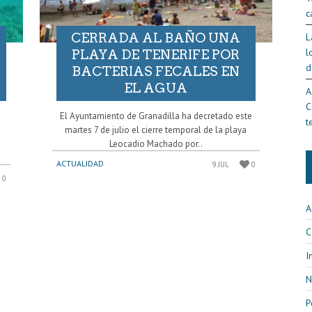
c
CERRADA AL BAÑO UNA
L
l
PLAYA DE TENERIFE POR
d
BACTERIAS FECALES EN
EL AGUA
A
C
El Ayuntamiento de Granadilla ha decretado este
t
martes 7 de julio el cierre temporal de la playa
Leocadio Machado por..
ACTUALIDAD
9 JUL
0
0
A
C
I
N
P