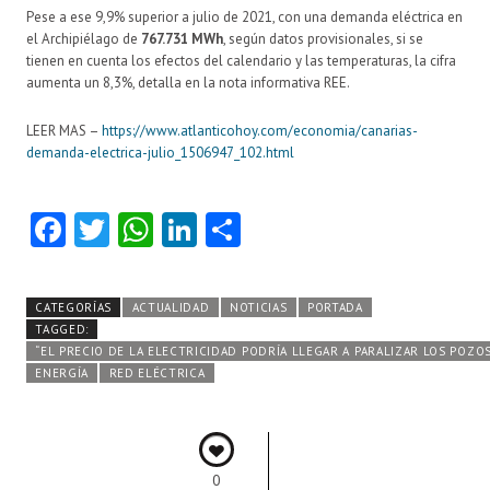
Pese a ese 9,9% superior a julio de 2021, con una demanda eléctrica en
el Archipiélago de
767.731 MWh
, según datos provisionales, si se
tienen en cuenta los efectos del calendario y las temperaturas, la cifra
aumenta un 8,3%, detalla en la nota informativa REE.
LEER MAS –
https://www.atlanticohoy.com/economia/canarias-
demanda-electrica-julio_1506947_102.html
Fa
T
W
Li
C
ce
w
ha
nk
o
b
itt
ts
e
m
CATEGORÍAS
ACTUALIDAD
NOTICIAS
PORTADA
o
er
A
dI
pa
TAGGED:
“EL PRECIO DE LA ELECTRICIDAD PODRÍA LLEGAR A PARALIZAR LOS POZO
o
p
n
rti
ENERGÍA
RED ELÉCTRICA
k
p
r
0