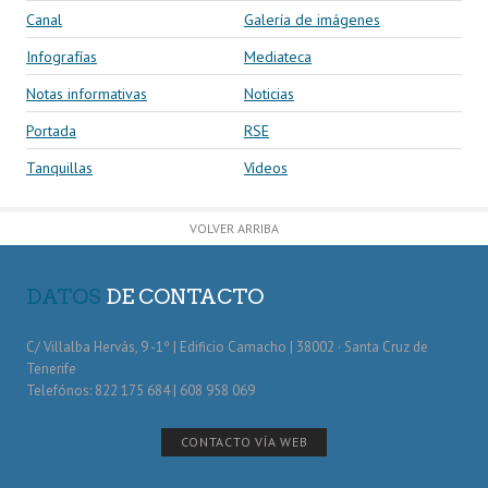
Canal
Galería de imágenes
Infografías
Mediateca
Notas informativas
Noticias
Portada
RSE
Tanquillas
Vídeos
VOLVER ARRIBA
DATOS
DE CONTACTO
C/ Villalba Hervás, 9 -1º | Edificio Camacho | 38002 · Santa Cruz de
Tenerife
Telefónos: 822 175 684 | 608 958 069
CONTACTO VÍA WEB