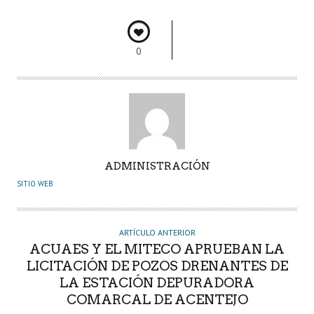
k
p
r
0
A
ADMINISTRACIÓN
U
SITIO WEB
T
O
R
ARTÍCULO ANTERIOR
ACUAES Y EL MITECO APRUEBAN LA
LICITACIÓN DE POZOS DRENANTES DE
LA ESTACIÓN DEPURADORA
COMARCAL DE ACENTEJO