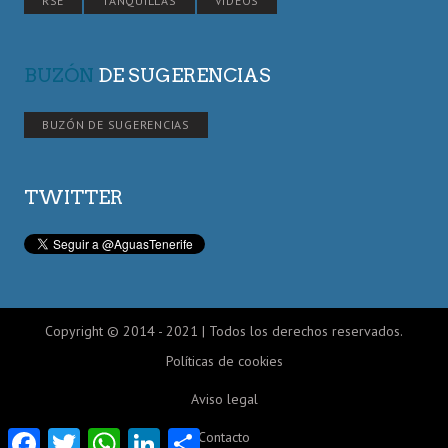
RSE
TANQUILLAS
VÍDEOS
BUZÓN
DE SUGERENCIAS
BUZÓN DE SUGERENCIAS
TWITTER
Copyright © 2014 - 2021 | Todos los derechos reservados.
Políticas de cookies
Aviso legal
Facebook
Twitter
WhatsApp
LinkedIn
Compartir
Contacto