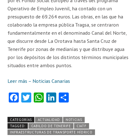
por el Fondo Social Europeo a través del programa
Operativo de Empleo Juvenil, ha contado con un
presupuesto de 69.264 euros. Las obras, en las que ha
colaborado la empresa pública Tragsa, se centraron
fundamentalmente en el denominado Canal del Norte,
que discurre desde La Orotava hasta Santa Cruz de
Tenerife por zonas de medianías y que distribuye agua
por los depósitos de los distintos términos municipales
situados entre ambos puntos.
Leer más – Noticias Canarias
Fa
T
W
Li
C
ce
w
ha
nk
o
b
itt
ts
e
m
CATEGORÍAS
ACTUALIDAD
NOTICIAS
o
er
A
dI
pa
TAGGED:
CABILDO DE TENERIFE
CIATF
INFRAESTRUCTURAS DE TRANSPORTE HÍDRICO
o
p
n
rti