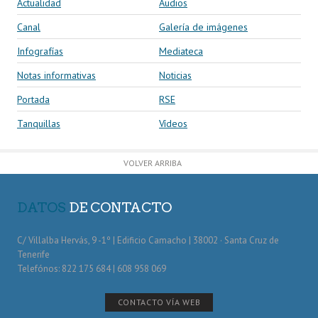
Actualidad
Audios
Canal
Galería de imágenes
Infografías
Mediateca
Notas informativas
Noticias
Portada
RSE
Tanquillas
Vídeos
VOLVER ARRIBA
DATOS
DE CONTACTO
C/ Villalba Hervás, 9 -1º | Edificio Camacho | 38002 · Santa Cruz de
Tenerife
Telefónos: 822 175 684 | 608 958 069
CONTACTO VÍA WEB