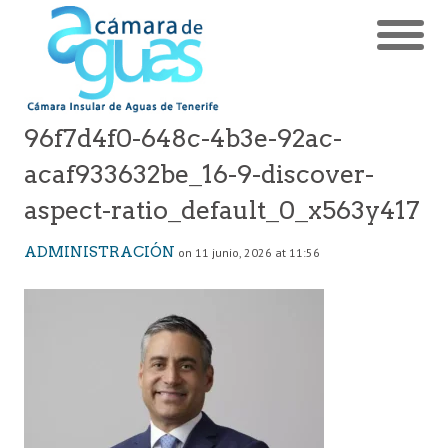
96f7d4f0-648c-4b3e-92ac-
acaf933632be_16-9-discover-
aspect-ratio_default_0_x563y417
ADMINISTRACIÓN
on 11 junio, 2026 at 11:56