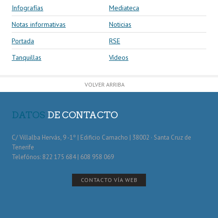
Infografías
Mediateca
Notas informativas
Noticias
Portada
RSE
Tanquillas
Vídeos
VOLVER ARRIBA
DATOS
DE CONTACTO
C/ Villalba Hervás, 9 -1º | Edificio Camacho | 38002 · Santa Cruz de
Tenerife
Telefónos: 822 175 684 | 608 958 069
CONTACTO VÍA WEB