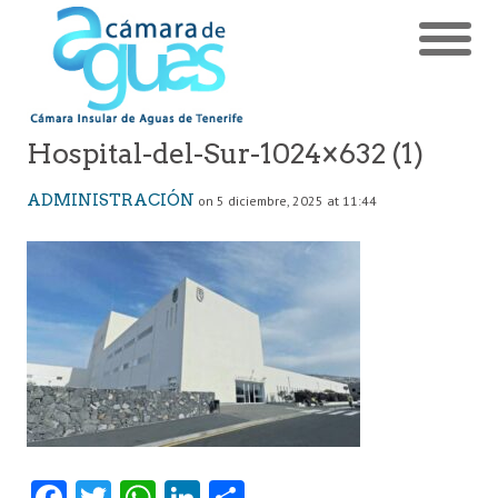
Hospital-del-Sur-1024×632 (1)
ADMINISTRACIÓN
on 5 diciembre, 2025 at 11:44
Fa
T
W
Li
C