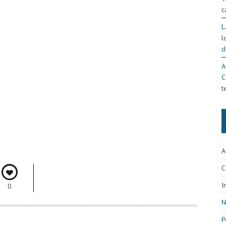
c
L
l
d
A
C
t
A
C
I
0
N
P