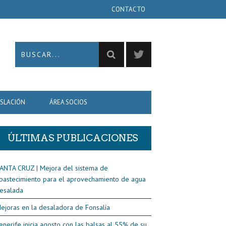
CONTACTO
ISLACIÓN
ÁREA SOCIOS
ÚLTIMAS PUBLICACIONES
ANTA CRUZ | Mejora del sistema de
bastecimiento para el aprovechamiento de agua
esalada
ejoras en la desaladora de Fonsalía
enerife inicia agosto con las balsas al 55% de su