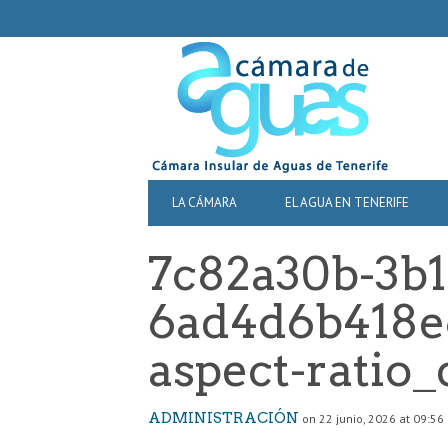
SECONDARY
NAVIGATION
PRIMARY
LA CÁMARA
EL AGUA EN TENERIFE
NAVIGATION
7c82a30b-3b1
6ad4d6b418e6
aspect-ratio_
ADMINISTRACIÓN
on 22 junio, 2026 at 09:56