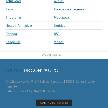
Actualidad
Audios
Canal
Galería de imágenes
Infografías
Mediateca
Notas informativas
Noticias
Portada
RSE
Tanquillas
Vídeos
VOLVER ARRIBA
DATOS
DE CONTACTO
C/ Villalba Hervás, 9 -1º | Edificio Camacho | 38002 · Santa Cruz de
Tenerife
Telefónos: 822 175 684 | 608 958 069
CONTACTO VÍA WEB