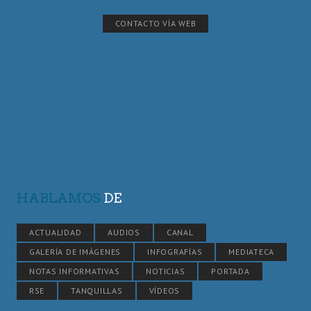
CONTACTO VÍA WEB
HABLAMOS
DE
ACTUALIDAD
AUDIOS
CANAL
GALERÍA DE IMÁGENES
INFOGRAFÍAS
MEDIATECA
NOTAS INFORMATIVAS
NOTICIAS
PORTADA
RSE
TANQUILLAS
VÍDEOS