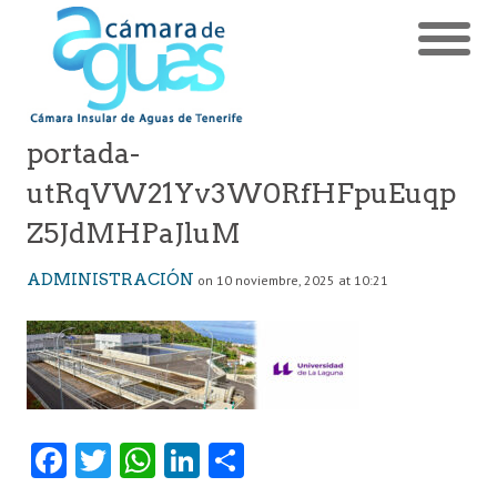
portada-
utRqVW21Yv3W0RfHFpuEuqp
Z5JdMHPaJluM
ADMINISTRACIÓN
on 10 noviembre, 2025 at 10:21
Fa
T
W
Li
C
ce
w
ha
nk
o