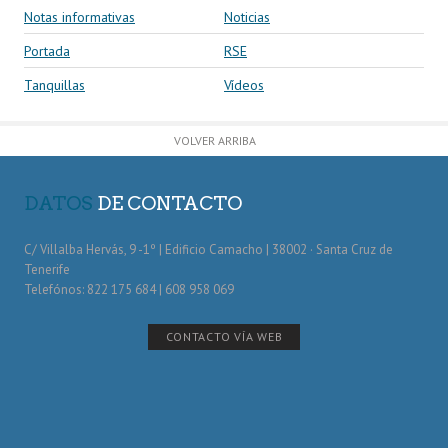
Notas informativas
Noticias
Portada
RSE
Tanquillas
Vídeos
VOLVER ARRIBA
DATOS
DE CONTACTO
C/ Villalba Hervás, 9 -1º | Edificio Camacho | 38002 · Santa Cruz de
Tenerife
Telefónos: 822 175 684 | 608 958 069
CONTACTO VÍA WEB