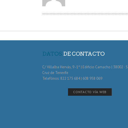
O
R
DATOS
DE CONTACTO
C/ Villalba Hervás, 9 -1º | Edificio Camacho | 38002 · 
Cruz de Tenerife
Telefónos: 822 175 684 | 608 958 069
CONTACTO VÍA WEB