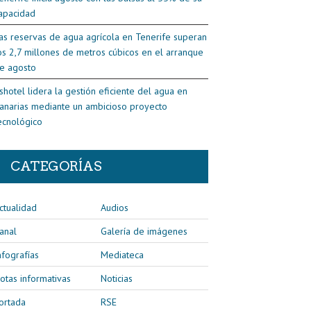
apacidad
as reservas de agua agrícola en Tenerife superan
os 2,7 millones de metros cúbicos en el arranque
e agosto
shotel lidera la gestión eficiente del agua en
anarias mediante un ambicioso proyecto
ecnológico
CATEGORÍAS
ctualidad
Audios
anal
Galería de imágenes
nfografías
Mediateca
otas informativas
Noticias
ortada
RSE