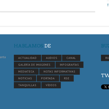
T
HABLAMOS
DE
BU
Santa
ACTUALIDAD
AUDIOS
CANAL
BU
GALERÍA DE IMÁGENES
INFOGRAFÍAS
MEDIATECA
NOTAS INFORMATIVAS
TW
NOTICIAS
PORTADA
RSE
TANQUILLAS
VÍDEOS