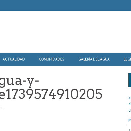
ACTUALIDAD
COMUNIDADES
GALERÍA DEL AGUA
LEG
gua-y-
-e1739574910205
S
a
14
d
M
T