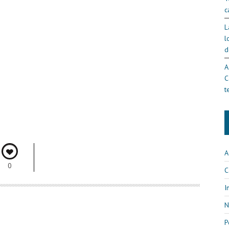
c
L
l
d
A
C
t
A
0
C
I
N
P