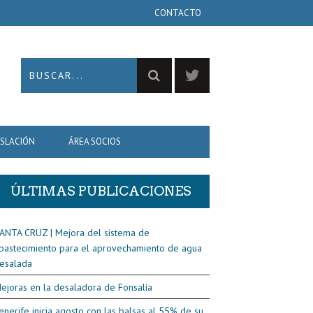
CONTACTO
ISLACIÓN
ÁREA SOCIOS
ÚLTIMAS PUBLICACIONES
ANTA CRUZ | Mejora del sistema de
bastecimiento para el aprovechamiento de agua
esalada
ejoras en la desaladora de Fonsalía
enerife inicia agosto con las balsas al 55% de su