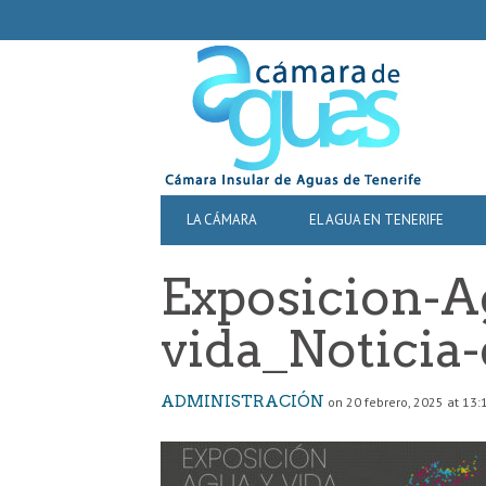
SECONDARY
NAVIGATION
PRIMARY
LA CÁMARA
EL AGUA EN TENERIFE
NAVIGATION
Exposicion-A
vida_Noticia
ADMINISTRACIÓN
on 20 febrero, 2025 at 13: