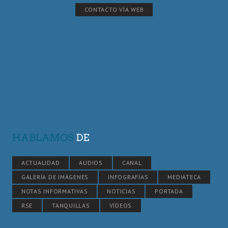
CONTACTO VÍA WEB
HABLAMOS
DE
ACTUALIDAD
AUDIOS
CANAL
GALERÍA DE IMÁGENES
INFOGRAFÍAS
MEDIATECA
NOTAS INFORMATIVAS
NOTICIAS
PORTADA
RSE
TANQUILLAS
VÍDEOS