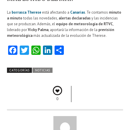
La
borrasca Therese
está afectando a
Canarias
. Te contamos
minuto
a minuto
todas las novedades,
alertas declaradas
y las incidencias
que se produzcan. Además, el
equipo de meteorología de RTVC
,
liderado por
Vicky Palma
, aportará la información de la
previsión
meteorológica
más actualizada de la evolución de Therese.
Fa
T
W
Li
C
ce
w
ha
nk
o
b
itt
ts
e
m
CATEGORÍAS
NOTICIAS
o
er
A
dI
pa
o
p
n
rti
k
p
r
0