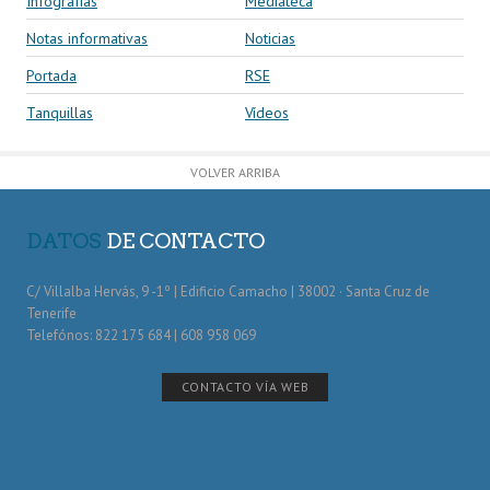
Infografías
Mediateca
Notas informativas
Noticias
Portada
RSE
Tanquillas
Vídeos
VOLVER ARRIBA
DATOS
DE CONTACTO
C/ Villalba Hervás, 9 -1º | Edificio Camacho | 38002 · Santa Cruz de
Tenerife
Telefónos: 822 175 684 | 608 958 069
CONTACTO VÍA WEB