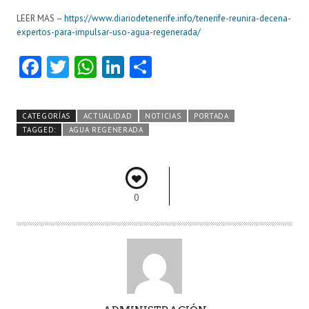
LEER MAS –
https://www.diariodetenerife.info/tenerife-reunira-decena-
expertos-para-impulsar-uso-agua-regenerada/
Fa
T
W
Li
C
ce
w
ha
nk
o
b
itt
ts
e
m
CATEGORÍAS
ACTUALIDAD
NOTICIAS
PORTADA
o
er
A
dI
pa
TAGGED:
AGUA REGENERADA
o
p
n
rti
k
p
r
0