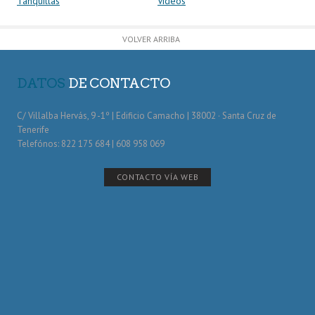
Tanquillas
Vídeos
VOLVER ARRIBA
DATOS
DE CONTACTO
C/ Villalba Hervás, 9 -1º | Edificio Camacho | 38002 · Santa Cruz de
Tenerife
Telefónos: 822 175 684 | 608 958 069
CONTACTO VÍA WEB