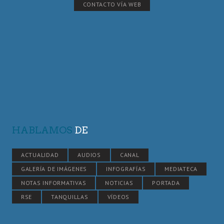
CONTACTO VÍA WEB
HABLAMOS
DE
ACTUALIDAD
AUDIOS
CANAL
GALERÍA DE IMÁGENES
INFOGRAFÍAS
MEDIATECA
NOTAS INFORMATIVAS
NOTICIAS
PORTADA
RSE
TANQUILLAS
VÍDEOS