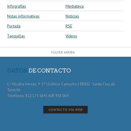
Infografías
Mediateca
Notas informativas
Noticias
Portada
RSE
Tanquillas
Vídeos
VOLVER ARRIBA
DATOS
DE CONTACTO
C/ Villalba Hervás, 9 -1º | Edificio Camacho | 38002 · Santa Cruz de
Tenerife
Telefónos: 822 175 684 | 608 958 069
CONTACTO VÍA WEB