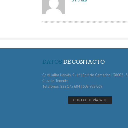
SITIO WEB
T
O
R
DATOS
DE CONTACTO
C/ Villalba Hervás, 9 -1º | Edificio Camacho | 38002 · 
Cruz de Tenerife
Telefónos: 822 175 684 | 608 958 069
CONTACTO VÍA WEB