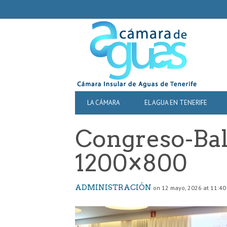
SECONDARY
NAVIGATION
PRIMARY
LA CÁMARA
EL AGUA EN TENERIFE
NAVIGATION
Congreso-Bals
1200×800
ADMINISTRACIÓN
on 12 mayo, 2026 at 11:40