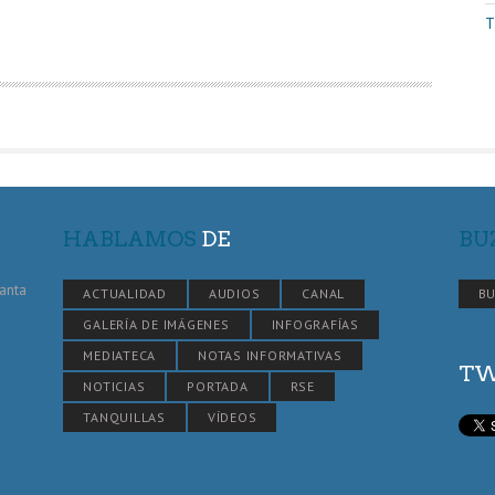
T
HABLAMOS
DE
BU
Santa
ACTUALIDAD
AUDIOS
CANAL
BU
GALERÍA DE IMÁGENES
INFOGRAFÍAS
MEDIATECA
NOTAS INFORMATIVAS
TW
NOTICIAS
PORTADA
RSE
TANQUILLAS
VÍDEOS