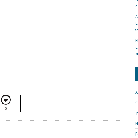
d
A
C
t
E
C
s
A
C
0
I
N
P