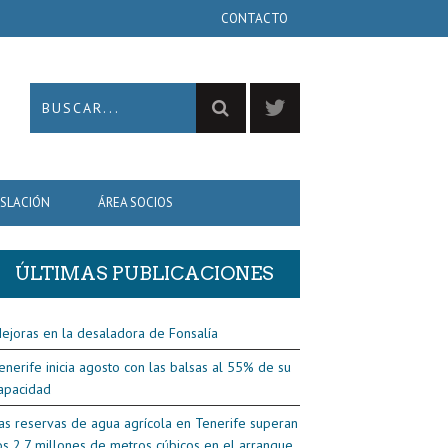
CONTACTO
ISLACIÓN
ÁREA SOCIOS
ÚLTIMAS PUBLICACIONES
ejoras en la desaladora de Fonsalía
enerife inicia agosto con las balsas al 55% de su
apacidad
as reservas de agua agrícola en Tenerife superan
os 2,7 millones de metros cúbicos en el arranque