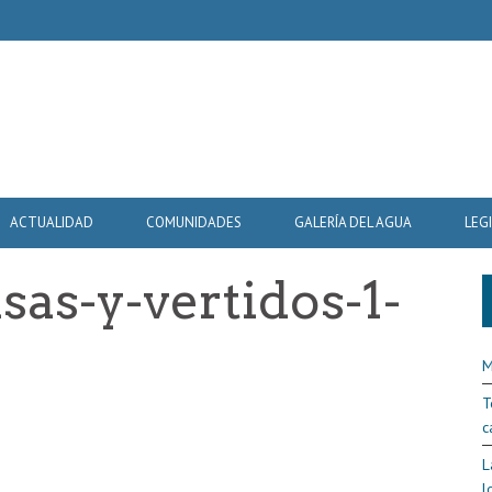
ACTUALIDAD
COMUNIDADES
GALERÍA DEL AGUA
LEG
as-y-vertidos-1-
M
T
c
L
l