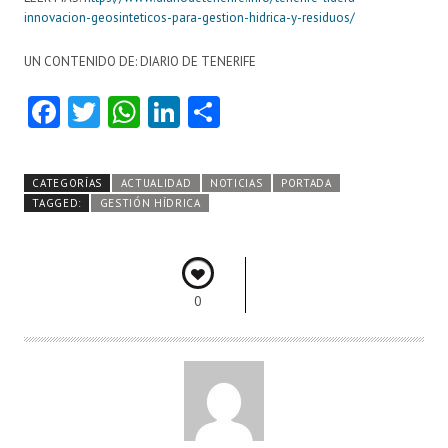
innovacion-geosinteticos-para-gestion-hidrica-y-residuos/
UN CONTENIDO DE: DIARIO DE TENERIFE
Fa
T
W
Li
C
ce
w
ha
nk
o
b
itt
ts
e
m
CATEGORÍAS
ACTUALIDAD
NOTICIAS
PORTADA
o
er
A
dI
pa
TAGGED:
GESTIÓN HÍDRICA
o
p
n
rti
k
p
r
0