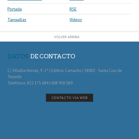
Portada
RSE
Tanquillas
Vídeos
VOLVER ARRIBA
DATOS
DE CONTACTO
C/ Villalba Hervás, 9 -1º | Edificio Camacho | 38002 · Santa Cruz de
Tenerife
Telefónos: 822 175 684 | 608 958 069
CONTACTO VÍA WEB