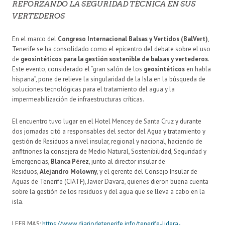
REFORZANDO LA SEGURIDAD TÉCNICA EN SUS
VERTEDEROS
En el marco del
Congreso Internacional Balsas y Vertidos (BalVert)
,
Tenerife se ha consolidado como el epicentro del debate sobre el uso
de
geosintéticos para la gestión sostenible de balsas y vertederos
.
Este evento, considerado el “gran salón de los
geosintéticos
en habla
hispana”, pone de relieve la singularidad de la Isla en la búsqueda de
soluciones tecnológicas para el tratamiento del agua y la
impermeabilización de infraestructuras críticas.
El encuentro tuvo lugar en el Hotel Mencey de Santa Cruz y durante
dos jornadas citó a responsables del sector del Agua y tratamiento y
gestión de Residuos a nivel insular, regional y nacional, haciendo de
anfitriones la consejera de Medio Natural, Sostenibilidad, Seguridad y
Emergencias,
Blanca Pérez
, junto al director insular de
Residuos,
Alejandro Molowny
, y el gerente del Consejo Insular de
Aguas de Tenerife (CIATF), Javier Davara, quienes dieron buena cuenta
sobre la gestión de los residuos y del agua que se lleva a cabo en la
isla.
LEER MAS:
https://www.diariodetenerife.info/tenerife-lidera-