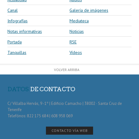
Canal
Galería de imágenes
Infografías
Mediateca
Notas informativas
Noticias
Portada
RSE
Tanquillas
Vídeos
VOLVER ARRIBA
DATOS
DE CONTACTO
C/ Villalba Hervás, 9 -1º | Edificio Camacho | 38002 · Santa Cruz de
Tenerife
Telefónos: 822 175 684 | 608 958 069
CONTACTO VÍA WEB