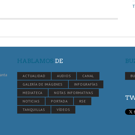
T
HABLAMOS
DE
BU
Santa
ACTUALIDAD
AUDIOS
CANAL
BU
GALERÍA DE IMÁGENES
INFOGRAFÍAS
MEDIATECA
NOTAS INFORMATIVAS
TW
NOTICIAS
PORTADA
RSE
TANQUILLAS
VÍDEOS