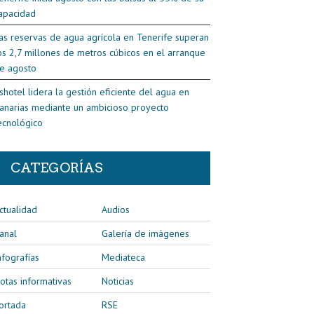
apacidad
as reservas de agua agrícola en Tenerife superan
os 2,7 millones de metros cúbicos en el arranque
e agosto
shotel lidera la gestión eficiente del agua en
anarias mediante un ambicioso proyecto
ecnológico
CATEGORÍAS
ctualidad
Audios
anal
Galería de imágenes
nfografías
Mediateca
otas informativas
Noticias
ortada
RSE