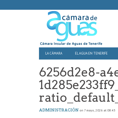
SECONDARY
NAVIGATION
PRIMARY
LA CÁMARA
EL AGUA EN TENERIFE
NAVIGATION
6256d2e8-a4e
1d285e233ff9
ratio_default
ADMINISTRACIÓN
on 7 mayo, 2026 at 08:43