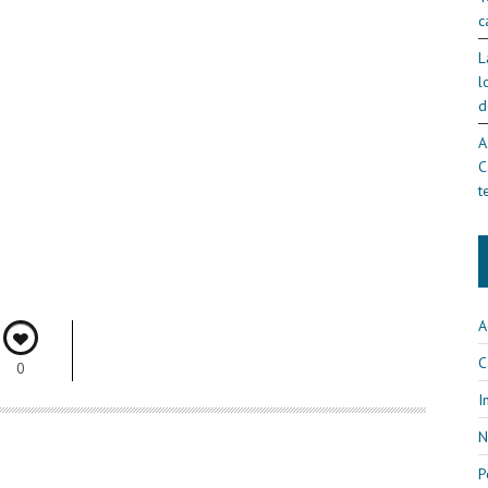
c
L
l
d
A
C
t
A
C
0
I
N
P