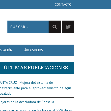
CONTACTO
ISLACIÓN
ÁREA SOCIOS
ÚLTIMAS PUBLICACIONES
ANTA CRUZ | Mejora del sistema de
bastecimiento para el aprovechamiento de agua
esalada
ejoras en la desaladora de Fonsalía
enerife inicia agosto con las balsas al 55% de su