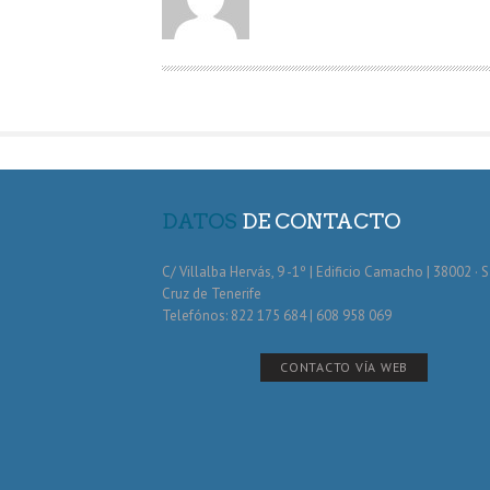
T
O
R
DATOS
DE CONTACTO
C/ Villalba Hervás, 9 -1º | Edificio Camacho | 38002 · 
Cruz de Tenerife
Telefónos: 822 175 684 | 608 958 069
CONTACTO VÍA WEB