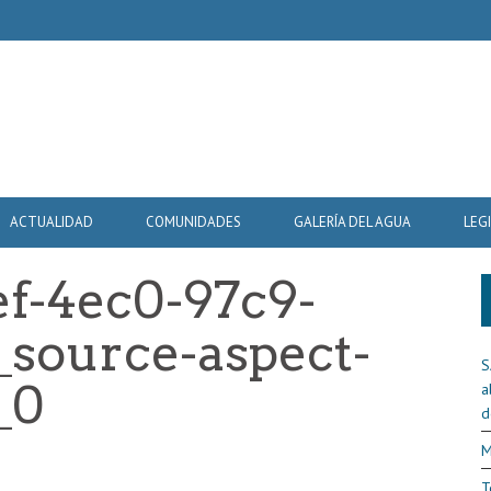
ACTUALIDAD
COMUNIDADES
GALERÍA DEL AGUA
LEG
f-4ec0-97c9-
_source-aspect-
S
_0
a
d
M
T