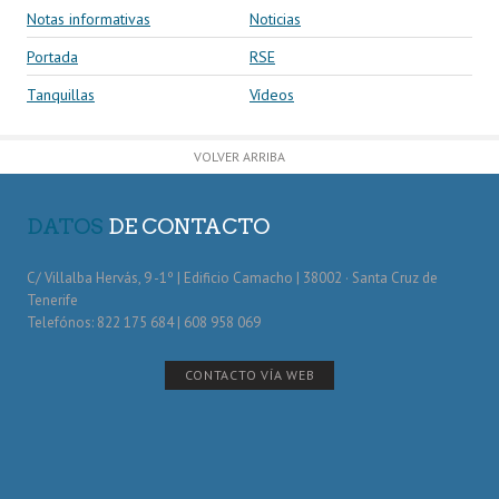
Notas informativas
Noticias
Portada
RSE
Tanquillas
Vídeos
VOLVER ARRIBA
DATOS
DE CONTACTO
C/ Villalba Hervás, 9 -1º | Edificio Camacho | 38002 · Santa Cruz de
Tenerife
Telefónos: 822 175 684 | 608 958 069
CONTACTO VÍA WEB