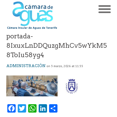
portada-
8IxuxLnDDQuzgMhCv5wYkM5
8ToIu58yg4
ADMINISTRACIÓN
on 3 marzo, 2026 at 11:55
Fa
T
W
Li
C
ce
w
ha
nk
o