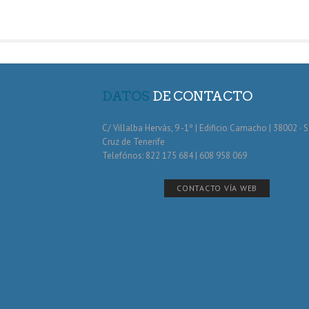
DATOS
DE CONTACTO
C/ Villalba Hervás, 9 -1º | Edificio Camacho | 38002 · 
Cruz de Tenerife
Telefónos: 822 175 684 | 608 958 069
CONTACTO VÍA WEB