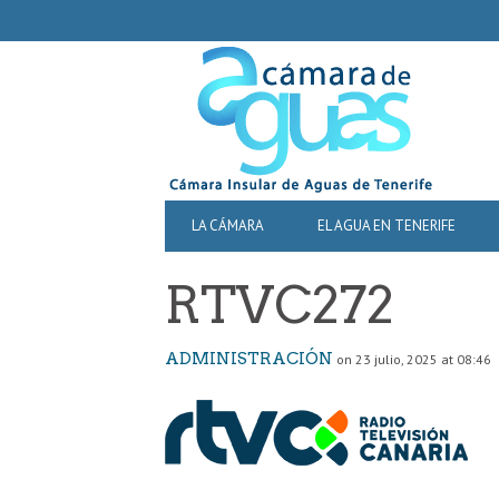
SECONDARY
NAVIGATION
PRIMARY
LA CÁMARA
EL AGUA EN TENERIFE
NAVIGATION
RTVC272
ADMINISTRACIÓN
on 23 julio, 2025 at 08:46