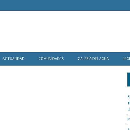
ACTUALIDAD
COMUNIDADES
GALERÍA DEL AGUA
LEG
S
a
d
M
T