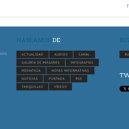
T
HABLAMOS
DE
BU
Santa
ACTUALIDAD
AUDIOS
CANAL
BU
GALERÍA DE IMÁGENES
INFOGRAFÍAS
MEDIATECA
NOTAS INFORMATIVAS
TW
NOTICIAS
PORTADA
RSE
TANQUILLAS
VÍDEOS