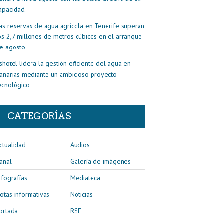
apacidad
as reservas de agua agrícola en Tenerife superan
os 2,7 millones de metros cúbicos en el arranque
e agosto
shotel lidera la gestión eficiente del agua en
anarias mediante un ambicioso proyecto
ecnológico
CATEGORÍAS
ctualidad
Audios
anal
Galería de imágenes
nfografías
Mediateca
otas informativas
Noticias
ortada
RSE