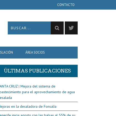
CONTACTO
ISLACIÓN
ÁREA SOCIOS
ÚLTIMAS PUBLICACIONES
ANTA CRUZ | Mejora del sistema de
bastecimiento para el aprovechamiento de agua
esalada
ejoras en la desaladora de Fonsalía
enerife inicia agosto con las balsas al 55% de su