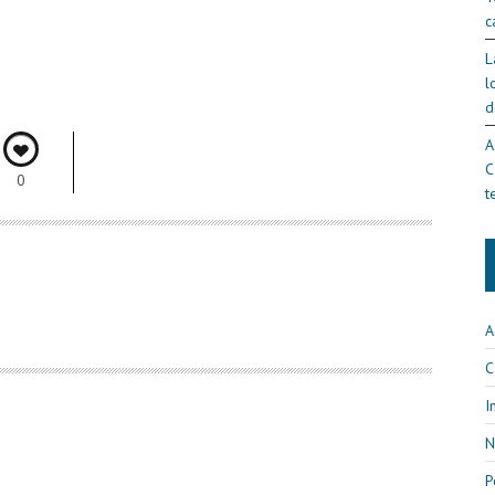
c
L
l
d
A
C
0
t
A
C
I
N
P