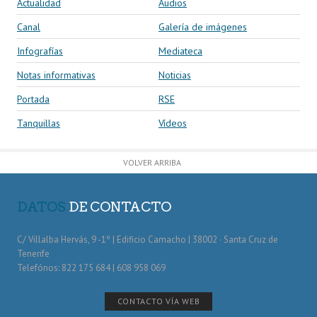
Actualidad
Audios
Canal
Galería de imágenes
Infografías
Mediateca
Notas informativas
Noticias
Portada
RSE
Tanquillas
Vídeos
VOLVER ARRIBA
DATOS
DE CONTACTO
C/ Villalba Hervás, 9 -1º | Edificio Camacho | 38002 · Santa Cruz de
Tenerife
Telefónos: 822 175 684 | 608 958 069
CONTACTO VÍA WEB