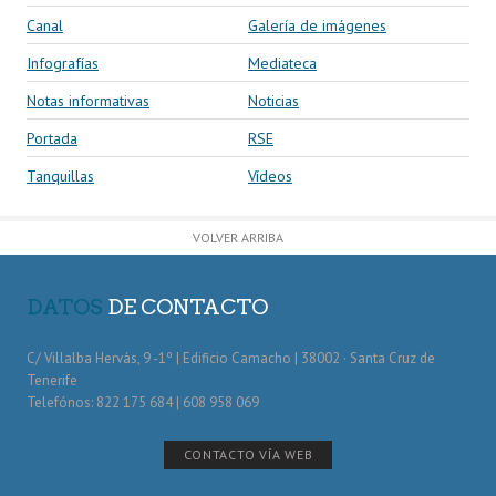
Canal
Galería de imágenes
Infografías
Mediateca
Notas informativas
Noticias
Portada
RSE
Tanquillas
Vídeos
VOLVER ARRIBA
DATOS
DE CONTACTO
C/ Villalba Hervás, 9 -1º | Edificio Camacho | 38002 · Santa Cruz de
Tenerife
Telefónos: 822 175 684 | 608 958 069
CONTACTO VÍA WEB