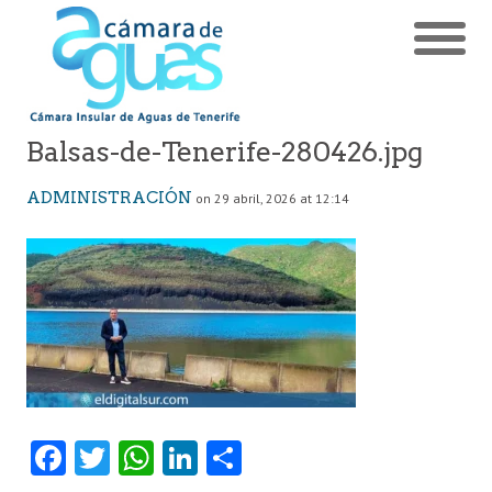
Balsas-de-Tenerife-280426.jpg
ADMINISTRACIÓN
on 29 abril, 2026 at 12:14
Fa
T
W
Li
C