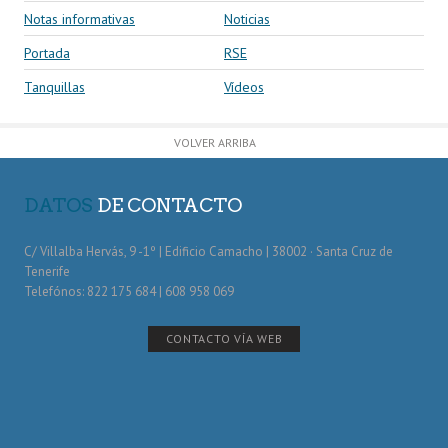
Notas informativas
Noticias
Portada
RSE
Tanquillas
Vídeos
VOLVER ARRIBA
DATOS
DE CONTACTO
C/ Villalba Hervás, 9 -1º | Edificio Camacho | 38002 · Santa Cruz de
Tenerife
Telefónos: 822 175 684 | 608 958 069
CONTACTO VÍA WEB