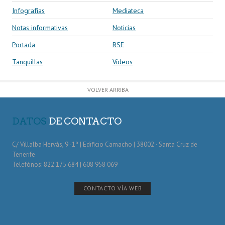
Infografías
Mediateca
Notas informativas
Noticias
Portada
RSE
Tanquillas
Vídeos
VOLVER ARRIBA
DATOS
DE CONTACTO
C/ Villalba Hervás, 9 -1º | Edificio Camacho | 38002 · Santa Cruz de
Tenerife
Telefónos: 822 175 684 | 608 958 069
CONTACTO VÍA WEB