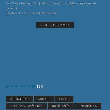
C/ Villalba Hervás, 9 -1º | Edificio Camacho | 38002 · Santa Cruz de
Tenerife
Telefónos: 822 175 684 | 608 958 069
CONTACTO VÍA WEB
HABLAMOS
DE
ACTUALIDAD
AUDIOS
CANAL
GALERÍA DE IMÁGENES
INFOGRAFÍAS
MEDIATECA