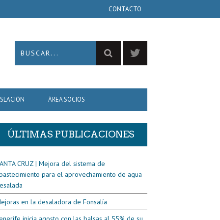
CONTACTO
ISLACIÓN
ÁREA SOCIOS
ÚLTIMAS PUBLICACIONES
ANTA CRUZ | Mejora del sistema de
bastecimiento para el aprovechamiento de agua
esalada
ejoras en la desaladora de Fonsalía
enerife inicia agosto con las balsas al 55% de su