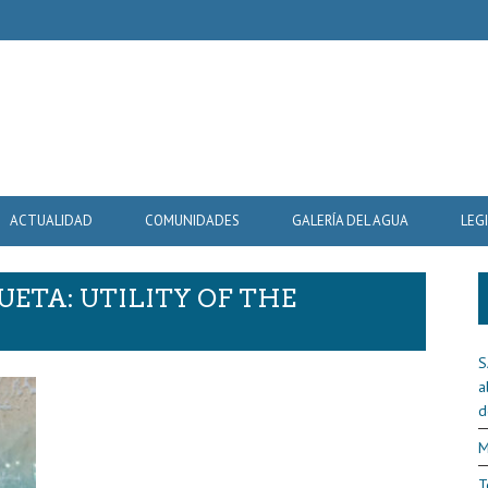
ACTUALIDAD
COMUNIDADES
GALERÍA DEL AGUA
LEG
UETA: UTILITY OF THE
S
a
d
M
T