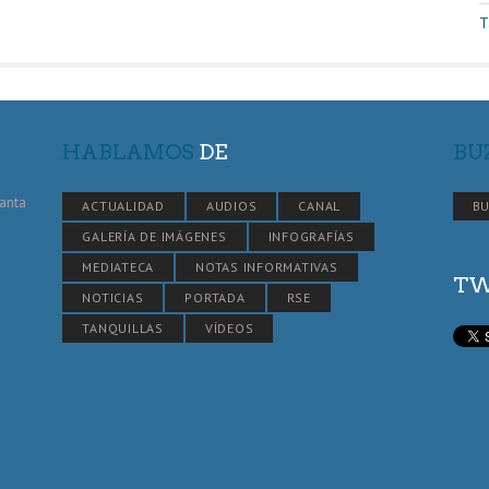
T
HABLAMOS
DE
BU
Santa
ACTUALIDAD
AUDIOS
CANAL
BU
GALERÍA DE IMÁGENES
INFOGRAFÍAS
MEDIATECA
NOTAS INFORMATIVAS
TW
NOTICIAS
PORTADA
RSE
TANQUILLAS
VÍDEOS