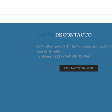
DATOS
DE CONTACTO
C/ Villalba Hervás, 9 -1º | Edificio Camacho | 38002 · 
Cruz de Tenerife
Telefónos: 822 175 684 | 608 958 069
CONTACTO VÍA WEB