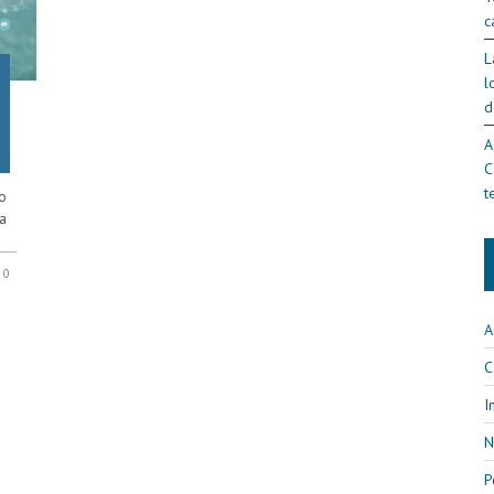
c
L
l
d
A
C
t
o
ha
0
A
C
I
N
P