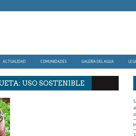
ACTUALIDAD
COMUNIDADES
GALERÍA DEL AGUA
LEG
UETA: USO SOSTENIBLE
S
a
d
M
T