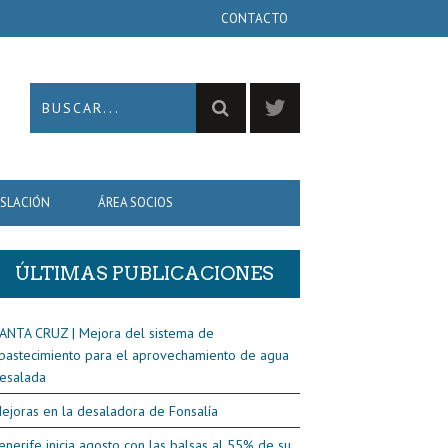
CONTACTO
ISLACIÓN
ÁREA SOCIOS
ÚLTIMAS PUBLICACIONES
ANTA CRUZ | Mejora del sistema de
bastecimiento para el aprovechamiento de agua
esalada
ejoras en la desaladora de Fonsalía
enerife inicia agosto con las balsas al 55% de su