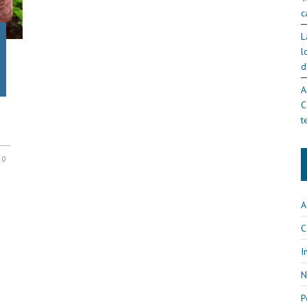
c
L
l
d
A
C
t
0
A
C
I
N
P