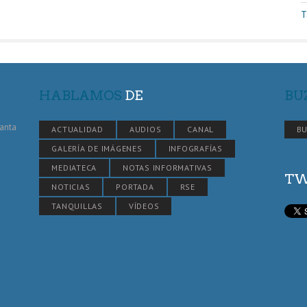
T
HABLAMOS
DE
BU
Santa
ACTUALIDAD
AUDIOS
CANAL
BU
GALERÍA DE IMÁGENES
INFOGRAFÍAS
MEDIATECA
NOTAS INFORMATIVAS
TW
NOTICIAS
PORTADA
RSE
TANQUILLAS
VÍDEOS