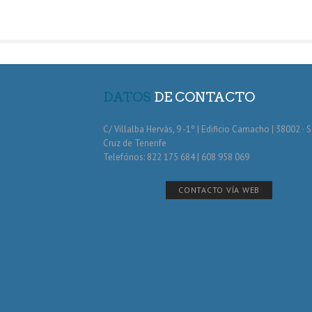
DATOS
DE CONTACTO
C/ Villalba Hervás, 9 -1º | Edificio Camacho | 38002 · 
Cruz de Tenerife
Telefónos: 822 175 684 | 608 958 069
CONTACTO VÍA WEB