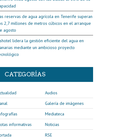
apacidad
as reservas de agua agrícola en Tenerife superan
os 2,7 millones de metros cúbicos en el arranque
e agosto
shotel lidera la gestión eficiente del agua en
anarias mediante un ambicioso proyecto
ecnológico
CATEGORÍAS
ctualidad
Audios
anal
Galería de imágenes
nfografías
Mediateca
otas informativas
Noticias
ortada
RSE