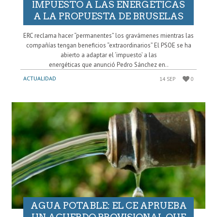
IMPUESTO A LAS ENERGÉTICAS
A LA PROPUESTA DE BRUSELAS
ERC reclama hacer “permanentes” los gravámenes mientras las
compañías tengan beneficios “extraordinarios” El PSOE se ha
abierto a adaptar el ‘impuesto’ a las
energéticas que anunció Pedro Sánchez en..
ACTUALIDAD
14 SEP
0
AGUA POTABLE: EL CE APRUEBA