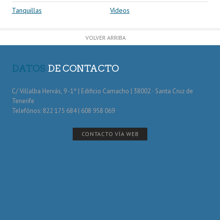
Tanquillas
Vídeos
VOLVER ARRIBA
DATOS
DE CONTACTO
C/ Villalba Hervás, 9 -1º | Edificio Camacho | 38002 · Santa Cruz de
Tenerife
Telefónos: 822 175 684 | 608 958 069
CONTACTO VÍA WEB