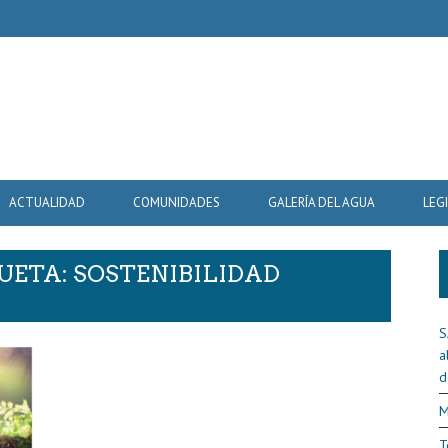
ACTUALIDAD
COMUNIDADES
GALERÍA DEL AGUA
LEG
UETA: SOSTENIBILIDAD
S
a
d
M
T