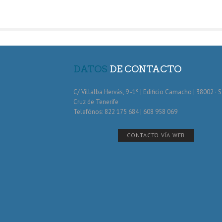
DATOS
DE CONTACTO
C/ Villalba Hervás, 9 -1º | Edificio Camacho | 38002 · 
Cruz de Tenerife
Telefónos: 822 175 684 | 608 958 069
CONTACTO VÍA WEB