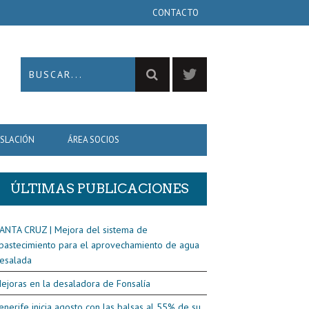
CONTACTO
ISLACIÓN
ÁREA SOCIOS
ÚLTIMAS PUBLICACIONES
ANTA CRUZ | Mejora del sistema de
bastecimiento para el aprovechamiento de agua
esalada
ejoras en la desaladora de Fonsalía
enerife inicia agosto con las balsas al 55% de su