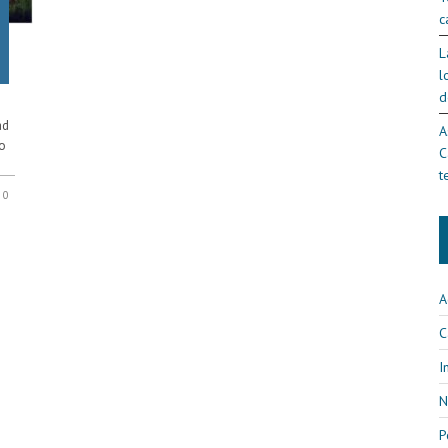
c
L
l
d
ad
A
to
C
t
0
A
C
I
N
P