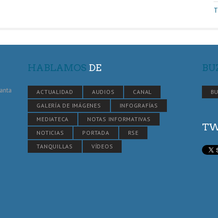
T
HABLAMOS
DE
BU
Santa
ACTUALIDAD
AUDIOS
CANAL
BU
GALERÍA DE IMÁGENES
INFOGRAFÍAS
MEDIATECA
NOTAS INFORMATIVAS
TW
NOTICIAS
PORTADA
RSE
TANQUILLAS
VÍDEOS