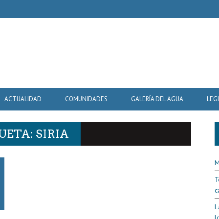
ACTUALIDAD
COMUNIDADES
GALERÍA DEL AGUA
LEG
UETA: SIRIA
M
T
c
L
l