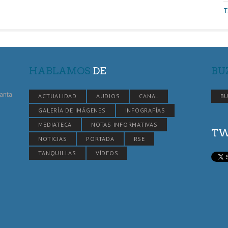
T
HABLAMOS
DE
BU
Santa
ACTUALIDAD
AUDIOS
CANAL
BU
GALERÍA DE IMÁGENES
INFOGRAFÍAS
MEDIATECA
NOTAS INFORMATIVAS
TW
NOTICIAS
PORTADA
RSE
TANQUILLAS
VÍDEOS