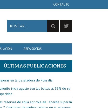
CONTACTO
ISLACIÓN
ÁREA SOCIOS
ÚLTIMAS PUBLICACIONES
ejoras en la desaladora de Fonsalía
enerife inicia agosto con las balsas al 55% de su
apacidad
as reservas de agua agrícola en Tenerife superan
os 2,7 millones de metros cúbicos en el arranque