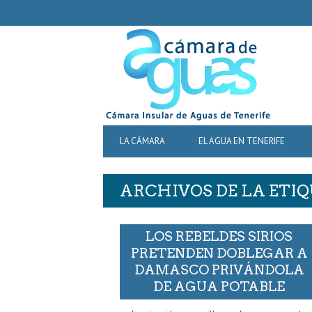
SECONDARY
NAVIGATION
PRIMARY
LA CÁMARA
EL AGUA EN TENERIFE
NAVIGATION
ARCHIVOS DE LA ETIQ
LOS REBELDES SIRIOS
PRETENDEN DOBLEGAR A
DAMASCO PRIVÁNDOLA
DE AGUA POTABLE