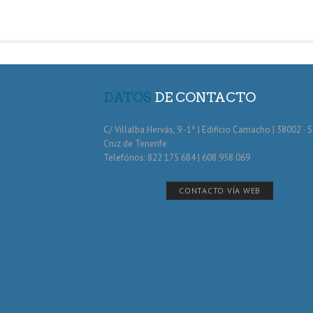
DATOS
DE CONTACTO
C/ Villalba Hervás, 9 -1º | Edificio Camacho | 38002 · 
Cruz de Tenerife
Telefónos: 822 175 684 | 608 958 069
CONTACTO VÍA WEB