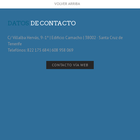
VOLVER ARRIBA
DATOS
DE CONTACTO
C/ Villalba Hervás, 9 -1º | Edificio Camacho | 38002 · Santa Cruz de
Tenerife
Telefónos: 822 175 684 | 608 958 069
CONTACTO VÍA WEB