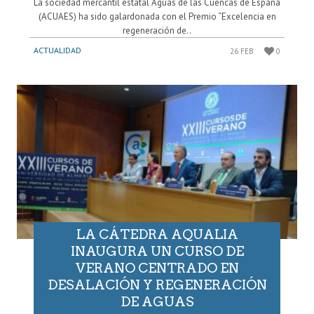
La sociedad mercantil estatal Aguas de las Cuencas de España
(ACUAES) ha sido galardonada con el Premio “Excelencia en
regeneración de..
ACTUALIDAD
26 FEB
0
LA CÁTEDRA AQUALIA
INAUGURA UN CURSO DE
VERANO CENTRADO EN
DESALACIÓN Y REGENERACIÓN
DE AGUAS