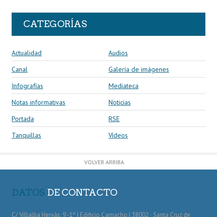
CATEGORÍAS
Actualidad
Audios
Canal
Galería de imágenes
Infografías
Mediateca
Notas informativas
Noticias
Portada
RSE
Tanquillas
Vídeos
VOLVER ARRIBA
DATOS
DE CONTACTO
C/ Villalba Hervás, 9 -1º | Edificio Camacho | 38002 · Santa Cruz de