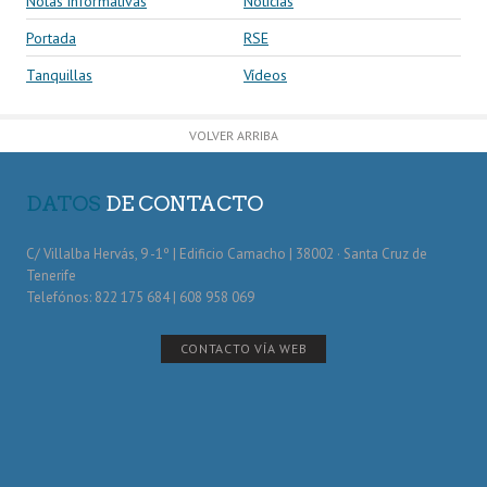
Notas informativas
Noticias
Portada
RSE
Tanquillas
Vídeos
VOLVER ARRIBA
DATOS
DE CONTACTO
C/ Villalba Hervás, 9 -1º | Edificio Camacho | 38002 · Santa Cruz de
Tenerife
Telefónos: 822 175 684 | 608 958 069
CONTACTO VÍA WEB