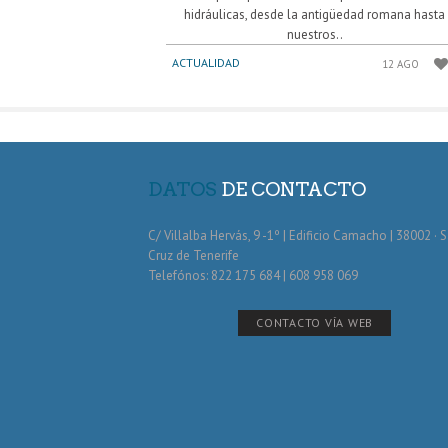
hidráulicas, desde la antigüedad romana hasta
nuestros..
ACTUALIDAD
12 AGO
DATOS
DE CONTACTO
C/ Villalba Hervás, 9 -1º | Edificio Camacho | 38002 · 
Cruz de Tenerife
Telefónos: 822 175 684 | 608 958 069
CONTACTO VÍA WEB