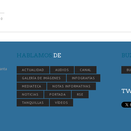
0
HABLAMOS
DE
BU
Santa
ACTUALIDAD
AUDIOS
CANAL
BU
GALERÍA DE IMÁGENES
INFOGRAFÍAS
MEDIATECA
NOTAS INFORMATIVAS
TW
NOTICIAS
PORTADA
RSE
TANQUILLAS
VÍDEOS