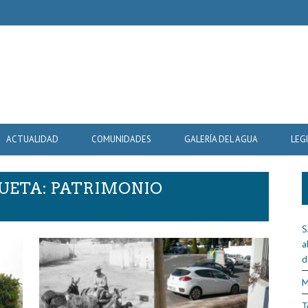
ACTUALIDAD
COMUNIDADES
GALERÍA DEL AGUA
LEG
QUETA: PATRIMONIO
S
a
d
M
T