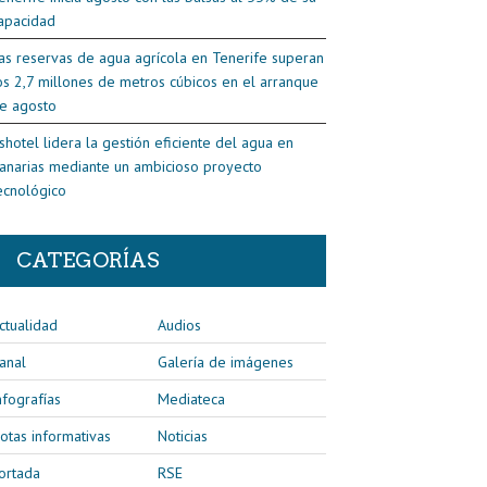
apacidad
as reservas de agua agrícola en Tenerife superan
os 2,7 millones de metros cúbicos en el arranque
e agosto
shotel lidera la gestión eficiente del agua en
anarias mediante un ambicioso proyecto
ecnológico
CATEGORÍAS
ctualidad
Audios
anal
Galería de imágenes
nfografías
Mediateca
otas informativas
Noticias
ortada
RSE