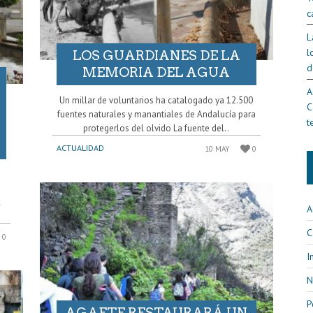
c
L
l
LOS GUARDIANES DE LA
d
MEMORIA DEL AGUA
A
Un millar de voluntarios ha catalogado ya 12.500
C
fuentes naturales y manantiales de Andalucía para
t
protegerlos del olvido La fuente del..
ACTUALIDAD
10 MAY
0
l
A
C
0
I
N
P
AGAETE RESTAURARÁ UN