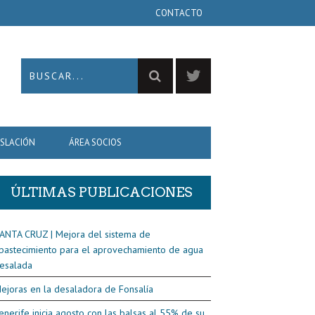
CONTACTO
ISLACIÓN
ÁREA SOCIOS
ÚLTIMAS PUBLICACIONES
ANTA CRUZ | Mejora del sistema de
bastecimiento para el aprovechamiento de agua
esalada
ejoras en la desaladora de Fonsalía
enerife inicia agosto con las balsas al 55% de su