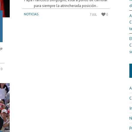
d
para siempre la atrincherada posición..
NOTICIAS
7 JUL
0
A
C
t
E
C
je
s
l
0
A
C
I
N
P