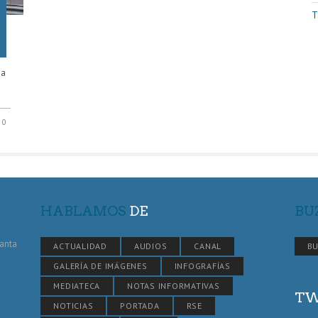
T
 a
0
HABLAMOS
DE
BU
Santa
ACTUALIDAD
AUDIOS
CANAL
BU
GALERÍA DE IMÁGENES
INFOGRAFÍAS
MEDIATECA
NOTAS INFORMATIVAS
TW
NOTICIAS
PORTADA
RSE