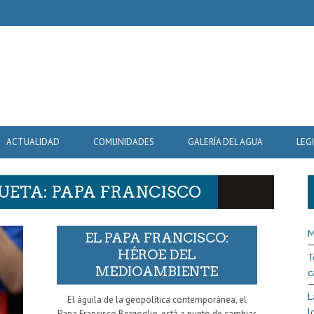
ACTUALIDAD
COMUNIDADES
GALERÍA DEL AGUA
LEG
UETA: PAPA FRANCISCO
M
EL PAPA FRANCISCO:
HÉROE DEL
T
MEDIOAMBIENTE
c
L
El águila de la geopolítica contemporánea, el
l
Papa Francisco Bergoglio, está a punto de cambiar