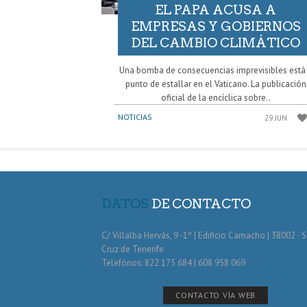
EL PAPA ACUSA A
EMPRESAS Y GOBIERNOS
DEL CAMBIO CLIMÁTICO
Una bomba de consecuencias imprevisibles está
punto de estallar en el Vaticano. La publicación
oficial de la encíclica sobre..
NOTICIAS
29 JUN
DATOS
DE CONTACTO
C/ Villalba Hervás, 9 -1º | Edificio Camacho | 38002 · 
Cruz de Tenerife
Telefónos: 822 175 684 | 608 958 069
CONTACTO VÍA WEB