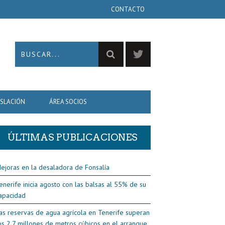
CONTACTO
ISLACIÓN
ÁREA SOCIOS
ÚLTIMAS PUBLICACIONES
ejoras en la desaladora de Fonsalía
enerife inicia agosto con las balsas al 55% de su
apacidad
as reservas de agua agrícola en Tenerife superan
os 2,7 millones de metros cúbicos en el arranque